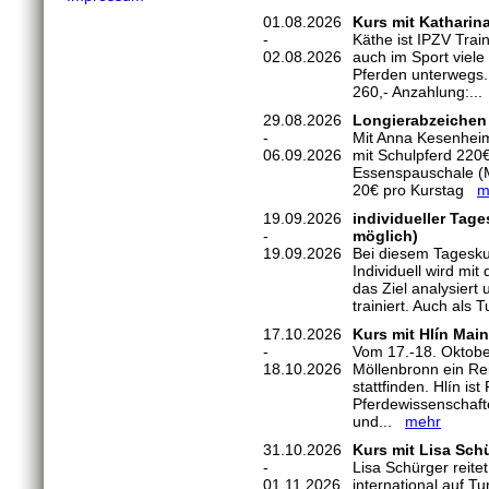
01.08.2026
Kurs mit Katharin
-
Käthe ist IPZV Trai
02.08.2026
auch im Sport viele
Pferden unterwegs. 
260,- Anzahlung:..
29.08.2026
Longierabzeichen 
-
Mit Anna Kesenheim
06.09.2026
mit Schulpferd 220
Essenspauschale (M
20€ pro Kurstag
m
19.09.2026
individueller Tage
-
möglich)
19.09.2026
Bei diesem Tageskurs
Individuell wird mi
das Ziel analysiert
trainiert. Auch als 
17.10.2026
Kurs mit Hlín Main
-
Vom 17.-18. Oktobe
18.10.2026
Möllenbronn ein Rei
stattfinden. Hlín is
Pferdewissenschaft
und...
mehr
31.10.2026
Kurs mit Lisa Schü
-
Lisa Schürger reitet
01.11.2026
international auf Tu