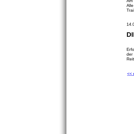
Am 
All
Tra
14.
DI
Erf
der
Rei
<< 