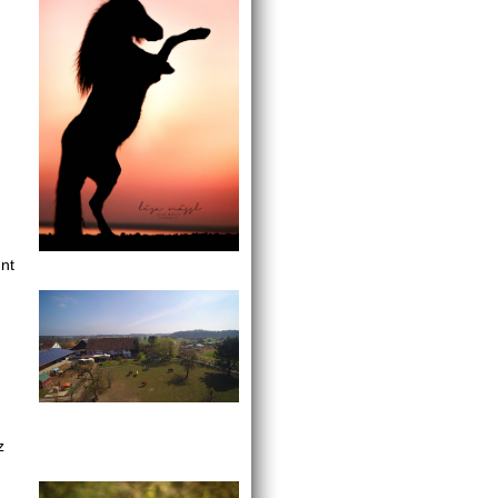
nnt
z