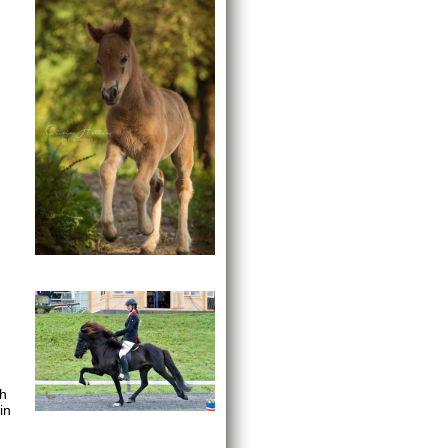
ch
in