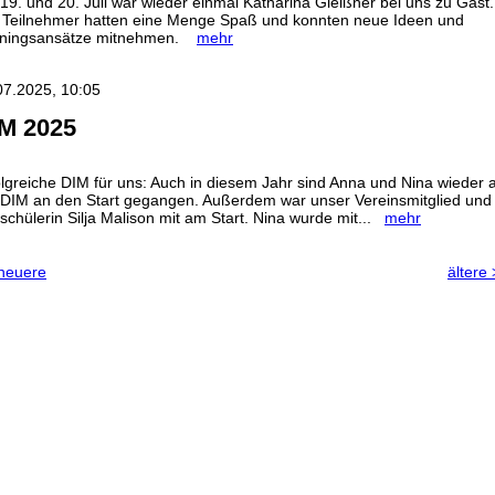
19. und 20. Juli war wieder einmal Katharina Gleißner bei uns zu Gast.
e Teilnehmer hatten eine Menge Spaß und konnten neue Ideen und
iningsansätze mitnehmen.
mehr
07.2025, 10:05
M 2025
olgreiche DIM für uns: Auch in diesem Jahr sind Anna und Nina wieder 
 DIM an den Start gegangen. Außerdem war unser Vereinsmitglied und
tschülerin Silja Malison mit am Start. Nina wurde mit...
mehr
neuere
ältere