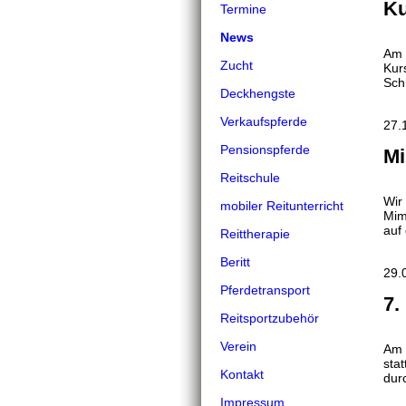
Ku
Termine
News
Am 
Zucht
Kur
Sch
Deckhengste
Verkaufspferde
27.
Pensionspferde
Mi
Reitschule
Wir
mobiler Reitunterricht
Mim
auf
Reittherapie
Beritt
29.
Pferdetransport
7.
Reitsportzubehör
Verein
Am 
sta
Kontakt
dur
Impressum