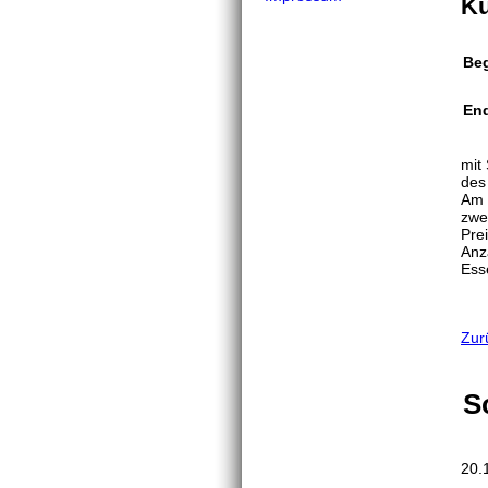
Ku
Be
En
mit
des
Am e
zwei
Pre
Anz
Ess
Zur
S
20.