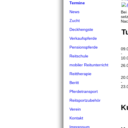
Termine
News
Bei
set
Zucht
Nac
Deckhengste
T
Verkaufspferde
Pensionspferde
09.
-
Reitschule
10.
mobiler Reitunterricht
26.
Reittherapie
20.
-
Beritt
23.
Pferdetransport
Reitsportzubehör
K
Verein
Kontakt
Impressum