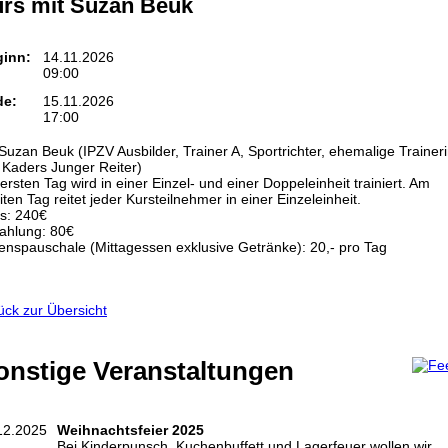
rs mit Suzan Beuk
ginn:
14.11.2026
09:00
de:
15.11.2026
17:00
 Suzan Beuk (IPZV Ausbilder, Trainer A, Sportrichter, ehemalige Trainer
 Kaders Junger Reiter)
rsten Tag wird in einer Einzel- und einer Doppeleinheit trainiert. Am
ten Tag reitet jeder Kursteilnehmer in einer Einzeleinheit.
is: 240€
ahlung: 80€
enspauschale (Mittagessen exklusive Getränke): 20,- pro Tag
ück zur Übersicht
onstige Veranstaltungen
12.2025
Weihnachtsfeier 2025
Bei Kinderpunsch, Kuchenbuffett und Lagerfeuer wollen wir