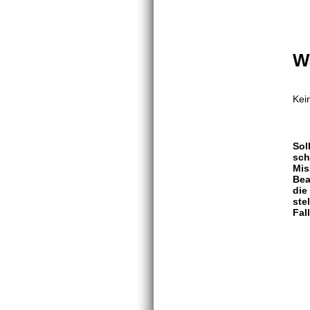
W
Kei
Sol
sch
Mis
Bea
die
ste
Fal