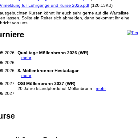
Anmeldung für Lehrgänge und Kurse 2025.pdf
(120.13KB)
 ausgebuchten Kursen könnt ihr euch sehr gerne auf die Warteliste
zen lassen. Sollte ein Reiter sich abmelden, dann bekommt ihr eine
hricht von uns.
urniere
05.2026
Qualitage Möllenbronn 2026 (WR)
mehr
05.2026
09.2026
8. Möllenbronner Hestadagar
mehr
05.2027
OSI Möllenbronn 2027 (WR)
20 Jahre Islandpferdehof Möllenbronn
mehr
05.2027
urse