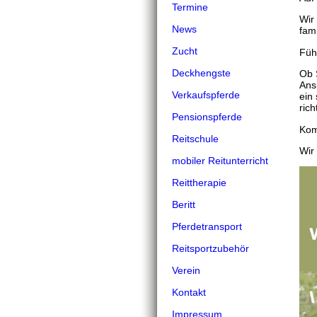
Termine
Wir
News
fam
Zucht
Füh
Deckhengste
Ob 
Ans
Verkaufspferde
ein
ric
Pensionspferde
Kom
Reitschule
Wir
mobiler Reitunterricht
Reittherapie
Beritt
Pferdetransport
Reitsportzubehör
Verein
Kontakt
Impressum