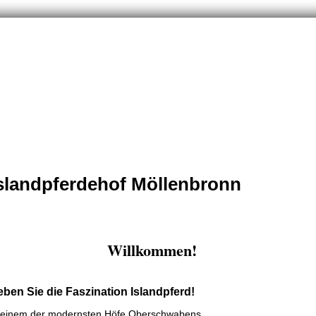
slandpferdehof Möllenbronn
Willkommen!
eben Sie die Faszination Islandpferd!
 einem der modernsten Höfe Oberschwabens.