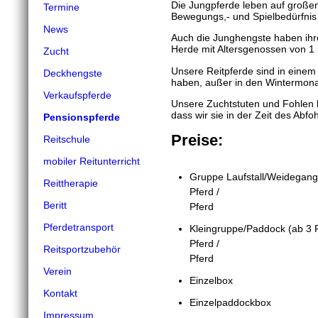
Die Jungpferde leben auf großen
Termine
Bewegungs,- und Spielbedürfnis
News
Auch die Junghengste haben ihr
Herde mit Altersgenossen von 1 
Zucht
Unsere Reitpferde sind in einem
Deckhengste
haben, außer in den Wintermon
Verkaufspferde
Unsere Zuchtstuten und Fohlen 
dass wir sie in der Zeit des Abf
Pensionspferde
Preise:
Reitschule
mobiler Reitunterricht
Gruppe Laufstall/Weid
Reittherapie
Pferd / 3
Beritt
Pferd
Pferdetransport
Kleingruppe/Paddock (ab 
Pferd / 3
Reitsportzubehör
Pferd
Verein
Einzelbo
Kontakt
Einzelpaddoc
Impressum